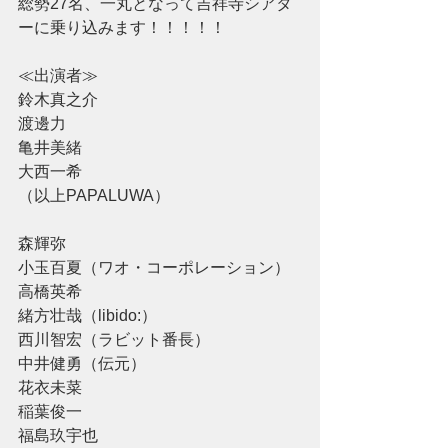
総勢27名、一丸となって吉祥寺シアタ
ーに乗り込みます！！！！！
≪出演者≫
鈴木真之介
渡邊力
亀井美緒
大西一希
（以上PAPALUWA）
森輝弥
小玉百夏（ワオ・コーポレーション）
高橋英希
緒方壮哉（libido:）
西川智宏（ラビット番長）
中井健勇（伝元）
花衣未菜
稲葉俊一
福島玖宇也