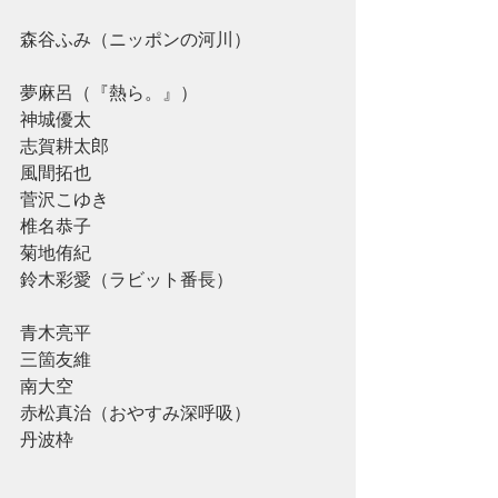
森谷ふみ（ニッポンの河川）
夢麻呂（『熱ら。』）
神城優太
志賀耕太郎
風間拓也
菅沢こゆき
椎名恭子
菊地侑紀
鈴木彩愛（ラビット番長）
青木亮平
三箇友維
南大空
赤松真治（おやすみ深呼吸）
丹波枠