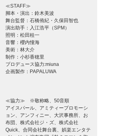
≪STAFF≫ 
脚本・演出：鈴木美波
舞台監督：石橋侑紀・久保田智也
演出助手：入江浩平（SPM）
照明：松田桂一
音響：櫻内憧海
美術：林大介
制作：小杉香穂里
プロデュース協力:miuna
企画製作：PAPALUWA
≪協力≫　※敬称略、50音順
アイスパール、アミティープロモーシ
ョン、アンフィニー、大沢事務所、お
布団、株式会社ジ・ズ、株式会社
Quick、合同会社舞台裏、娯楽エンタテ