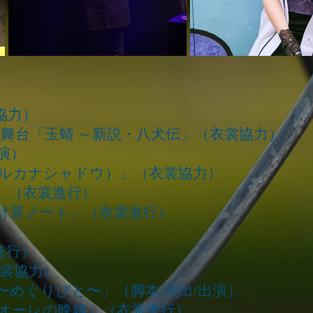
協力）
s Vol.12 舞台「玉蜻 ～新説・八犬伝」（衣裳協力）
出演）
ow（アルカナシャドウ）」（衣裳協力）
」（衣裳進行）
計算ノート」（衣裳進行）
進行）
（衣裳協力）
l.2「廻人〜めぐりびと〜」（脚本/演出/出演）
オーレの晩鐘」（衣裳進行）