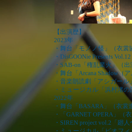
【出演歴】
2023年
・舞台「モノノ怪」（衣裳
・DisGOONie Present
・SAB-on「権乱業火」（
・舞台「Arcana Shad
・音楽朗読劇「アシガール
・ミュージカル「浜村渚の
2022年
・舞台「BASARA」（衣裳
・「GARNET OPERA」
・SIREN project vo
・ミュージカル「ピオフィ