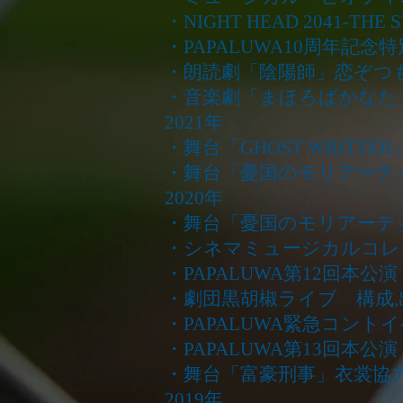
・NIGHT HEAD 2041-TH
・PAPALUWA10周年記念特別公演
・朗読劇「陰陽師」恋ぞつ
・音楽劇「まほろばかなた
2021年
・舞台「GHOST WRITTE
・舞台「憂国のモリアーティc
2020年
・舞台「憂国のモリアーテ
・シネマミュージカルコレ
・PAPALUWA第12回本公
・劇団黒胡椒ライブ 構成,
・PAPALUWA緊急コントイ
・PAPALUWA第13回本公
・舞台「富豪刑事」衣裳協
2019年