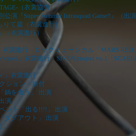
E STAGE-（衣裳協力）
『Super Summer Intrasquad Game‼』（出
もりて篇（衣裳進行）
」（衣裳進行）
R」衣裳進行
・ロックミュージカル「MARS RE
ase2」衣裳進行
・SIREN project vo.1「SC
ィ」衣裳進行
クション 振付
演「鍋を食う」 出演
出演
ベント「出る!!!!」 出演
演「ダグアウト」 出演
力