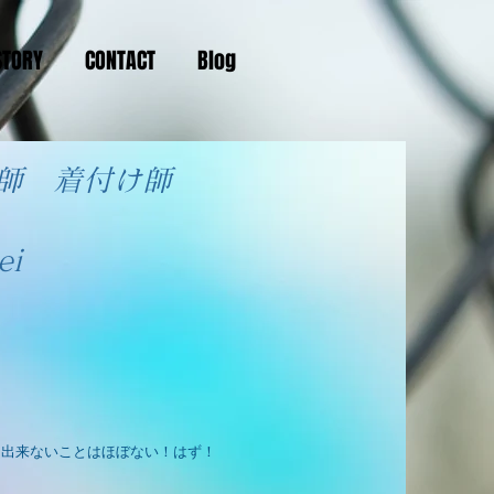
STORY
CONTACT
Blog
付師 着付け師
ei
！出来ないことはほぼない！はず！