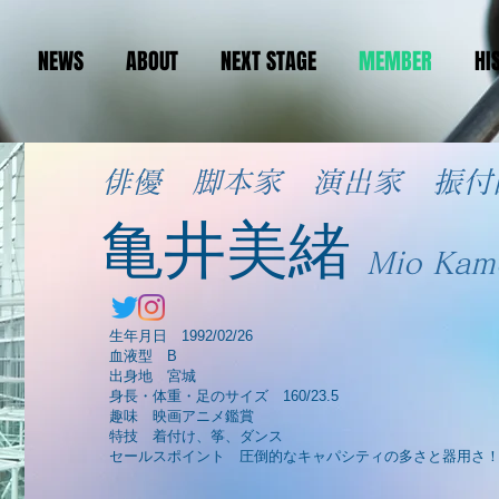
NEWS
ABOUT
NEXT STAGE
MEMBER
HI
​俳優 脚本家 演出家 振
​亀井美緒
​Mio Kam
生年月日 1992/02/26
血液型 B
出身地 宮城
身長・体重・足のサイズ 160/23.5
趣味 映画アニメ鑑賞
特技 着付け、筝、ダンス
セールスポイント 圧倒的なキャパシティの多さと器用さ