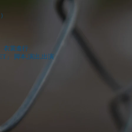
演）
D」衣裳進行
ARLET」 脚本,演出,出演